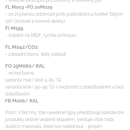
- středně tixotropní,pro zavřený a otevřený pór
FL M003 +FO 20M029
- se zvýšenou odolností proti poškrábání a tvorbě "bílých
rýh" (stolové a barové desky)
FI M199
- izolátor na MDF, rychle schnoucí
FL M042/CO2
- základní barva
(bílý základ)
FO 25M060/ RAL
- vrchní barva
varianta mat ( lesk 5-85 °G)
varianta lesk ( 90-95 °G) s možností s dolešťováním a bez
dolešťování
FB M066/ RAL
Pozn.: Všechny zde uvedené typy představují standardní
produkty běžně vedené skladem, existuje však řada
dalších materiálů, které lze nabídnout - prosím,