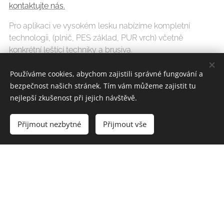
kontaktujte nás.
Pro aplikaci ve vysokém lesku nabízíme kompletní
technologii, (plnič, PES základ, PUR vrch) včetně
konkrétní leštící techniky a brusiva.
Vlastnosti jednotlivých systémů lze podle potřeby
Používáme cookies, abychom zajistili správné fungování a
upravovat použitím např. různých tvrdidel (vyšší zaplnění
bezpečnost našich stránek. Tím vám můžeme zajistit tu
plochy, brusnost základních laků, smáčivost podkladu,
nejlepší zkušenost při jejich návštěvě.
odolnost proti poškrábání apod.), rovněž nabízíme různé
varianty ředidel (standardní, pomalé, extra pomalé, do
Přijmout nezbytné
Přijmout vše
vysokých lesků apod.).
NC - PUR kombinované
laky