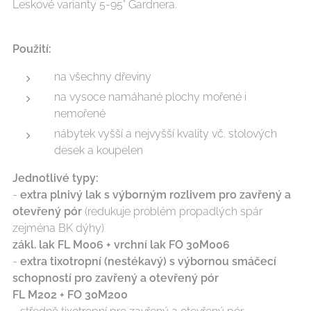
Leskové varianty 5-95° Gardnera.
Použití
:
na všechny dřeviny
na vysoce namáhané plochy mořené i
nemořené
nábytek vyšší a nejvyšší kvality vč. stolových
desek a koupelen
Jednotlivé typy:
-
extra plnivý lak s výborným rozlivem pro zavřený a
otevřený pór
(redukuje problém propadlých spár
zejména BK dýhy)
zákl. lak FL M006 + vrchní lak FO 30M006
-
extra tixotropní (nestékavý) s výbornou smáčecí
schopností pro zavřený a otevřený pór
FL M202 + FO 30M200