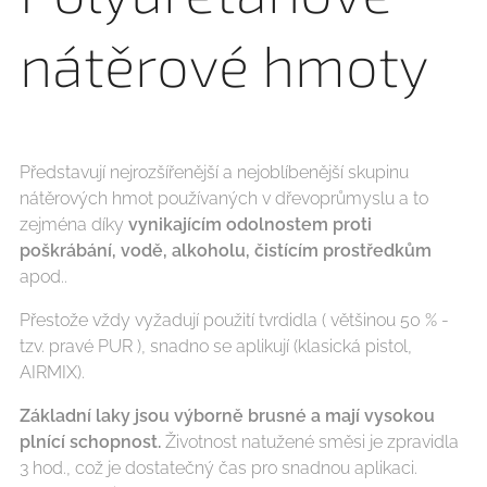
nátěrové hmoty
Představují nejrozšířenější a nejoblíbenější skupinu
nátěrových hmot používaných v dřevoprůmyslu a to
zejména díky
vynikajícím odolnostem proti
poškrábání, vodě, alkoholu, čistícím prostředkům
apod..
Přestože vždy vyžadují použití tvrdidla ( většinou 50 % -
tzv. pravé PUR ), snadno se aplikují (klasická pistol,
AIRMIX).
Základní laky jsou výborně brusné a mají vysokou
plnící schopnost.
Životnost natužené směsi je zpravidla
3 hod., což je dostatečný čas pro snadnou aplikaci.